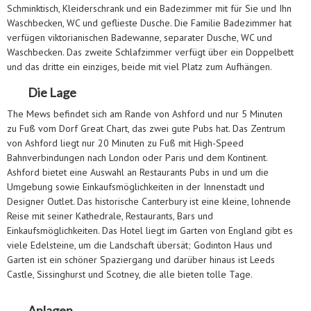
Schminktisch, Kleiderschrank und ein Badezimmer mit für Sie und Ihn
Waschbecken, WC und geflieste Dusche. Die Familie Badezimmer hat
verfügen viktorianischen Badewanne, separater Dusche, WC und
Waschbecken. Das zweite Schlafzimmer verfügt über ein Doppelbett
und das dritte ein einziges, beide mit viel Platz zum Aufhängen.
Die Lage
The Mews befindet sich am Rande von Ashford und nur 5 Minuten
zu Fuß vom Dorf Great Chart, das zwei gute Pubs hat. Das Zentrum
von Ashford liegt nur 20 Minuten zu Fuß mit High-Speed
Bahnverbindungen nach London oder Paris und dem Kontinent.
Ashford bietet eine Auswahl an Restaurants Pubs in und um die
Umgebung sowie Einkaufsmöglichkeiten in der Innenstadt und
Designer Outlet. Das historische Canterbury ist eine kleine, lohnende
Reise mit seiner Kathedrale, Restaurants, Bars und
Einkaufsmöglichkeiten. Das Hotel liegt im Garten von England gibt es
viele Edelsteine, um die Landschaft übersät; Godinton Haus und
Garten ist ein schöner Spaziergang und darüber hinaus ist Leeds
Castle, Sissinghurst und Scotney, die alle bieten tolle Tage.
Anlagen