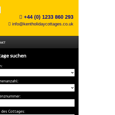
+44 (0) 1233 860 293
info@kentholidaycottages.co.uk
AKT
tage suchen
n:
nenanzahl:
renznummer:
des Cottages: