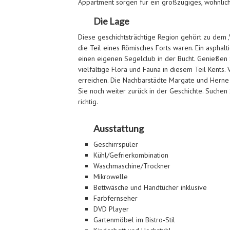
Appartment sorgen für ein großzügiges, wohnlic
Die Lage
Diese geschichtsträchtige Region gehört zu dem ‚Vi
die Teil eines Römisches Forts waren. Ein asphal
einen eigenen Segelclub in der Bucht. Genießen
vielfältige Flora und Fauna in diesem Teil Kent
erreichen. Die Nachbarstädte Margate und Herne 
Sie noch weiter zurück in der Geschichte. Suchen
richtig.
Ausstattung
Geschirrspüler
Kühl/Gefrierkombination
Waschmaschine/Trockner
Mikrowelle
Bettwäsche und Handtücher inklusive
Farbfernseher
DVD Player
Gartenmöbel im Bistro-Stil