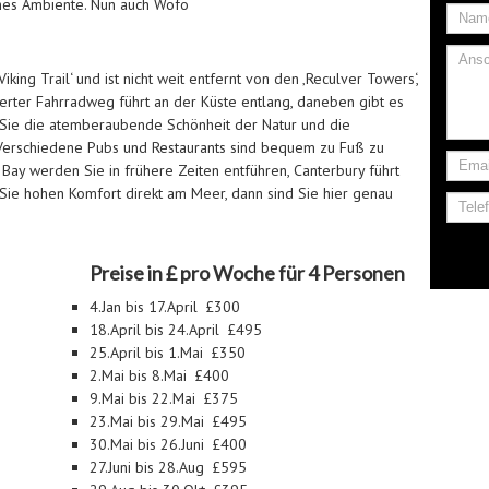
hes Ambiente. Nun auch Wofo
king Trail‘ und ist nicht weit entfernt von den ‚Reculver Towers‘,
tierter Fahrradweg führt an der Küste entlang, daneben gibt es
 Sie die atemberaubende Schönheit der Natur und die
s. Verschiedene Pubs und Restaurants sind bequem zu Fuß zu
Bay werden Sie in frühere Zeiten entführen, Canterbury führt
 Sie hohen Komfort direkt am Meer, dann sind Sie hier genau
Preise in £ pro Woche für 4 Personen
4.Jan bis 17.April £300
18.April bis 24.April £495
25.April bis 1.Mai £350
2.Mai bis 8.Mai £400
9.Mai bis 22.Mai £375
23.Mai bis 29.Mai £495
30.Mai bis 26.Juni £400
27.Juni bis 28.Aug £595