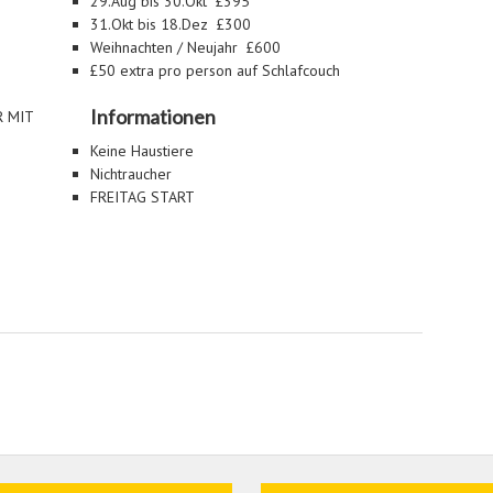
29.Aug bis 30.Okt £395
31.Okt bis 18.Dez £300
Weihnachten / Neujahr £600
£50 extra pro person auf Schlafcouch
Informationen
R MIT
Keine Haustiere
Nichtraucher
FREITAG START